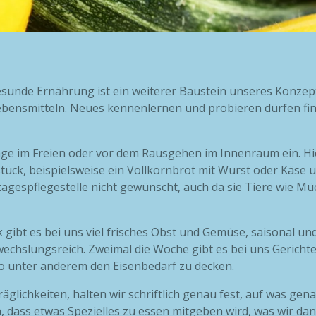
esunde Ernährung ist ein weiterer Baustein unseres Konzept
Lebensmitteln. Neues kennenlernen und probieren dürfen f
ge im Freien oder vor dem Rausgehen im Innenraum ein. Hie
tück, beispielsweise ein Vollkornbrot mit Wurst oder Käse 
rtagespflegestelle nicht gewünscht, auch da sie Tiere wie
gibt es bei uns viel frisches Obst und Gemüse, saisonal un
echslungsreich. Zweimal die Woche gibt es bei uns Gerichte
so unter anderem den Eisenbedarf zu decken.
lichkeiten, halten wir schriftlich genau fest, auf was gena
, dass etwas Spezielles zu essen mitgeben wird, was wir da