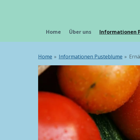
Zum
Hauptinhalt
springen
Home
Über uns
Informationen
Home
»
Informationen Pusteblume
»
Ern