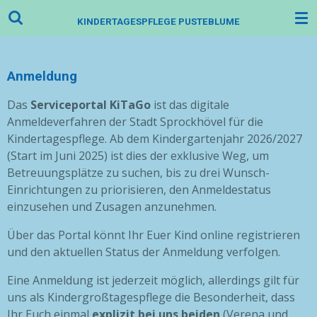
Zum
KINDERTAGESPFLEGE PUSTEBLUME
Hauptinhalt
springen
Anmeldung
Das
Serviceportal KiTaGo
ist das digitale
Anmeldeverfahren der Stadt Sprockhövel für die
Kindertagespflege. Ab dem Kindergartenjahr 2026/2027
(Start im Juni 2025) ist dies der exklusive Weg, um
Betreuungsplätze zu suchen, bis zu drei Wunsch-
Einrichtungen zu priorisieren, den Anmeldestatus
einzusehen und Zusagen anzunehmen.
Über das Portal könnt Ihr Euer Kind online registrieren
und den aktuellen Status der Anmeldung verfolgen.
Eine Anmeldung ist jederzeit möglich, allerdings gilt für
uns als Kindergroßtagespflege die Besonderheit, dass
Ihr Euch einmal
explizit bei uns beiden
(Verena und